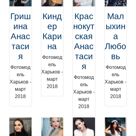
Гриш
Кинд
Крас
Мал
ина
ер
нокут
ыхин
Анас
Кари
ская
а
таси
на
Анас
Любо
я
таси
вь
Фотомод
я
ель
Фотомод
Фотомод
Харьков -
ель
ель
Фотомод
март
Харьков -
Харьков -
ель
2018
март
март
Харьков -
2018
2018
март
2018