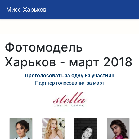
Перейти
Мисс Харьков
к
основному
содержанию
Фотомодель
Харьков - март 2018
Проголосовать за одну из участниц
Партнер голосования за март