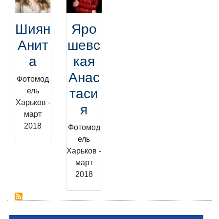
Шиян
Яро
Анит
шевс
а
кая
Анас
Фотомод
таси
ель
Харьков -
я
март
2018
Фотомод
ель
Харьков -
март
2018