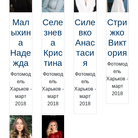
Мал
Селе
Силе
Стри
ыхин
знев
вко
жко
а
а
Анас
Викт
Наде
Крис
таси
ория
жда
тина
я
Фотомод
ель
Фотомод
Фотомод
Фотомод
Харьков -
ель
ель
ель
март
Харьков -
Харьков -
Харьков -
2018
март
март
март
2018
2018
2018