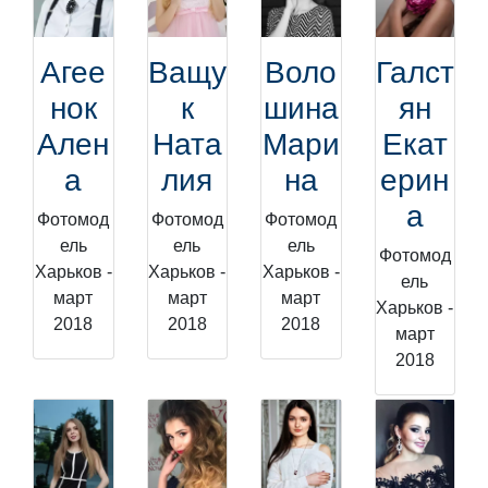
Агее
Ващу
Воло
Галст
нок
к
шина
ян
Ален
Ната
Мари
Екат
а
лия
на
ерин
а
Фотомод
Фотомод
Фотомод
ель
ель
ель
Фотомод
Харьков -
Харьков -
Харьков -
ель
март
март
март
Харьков -
2018
2018
2018
март
2018